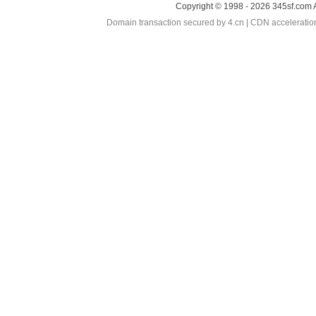
Copyright © 1998 - 2026 345sf.com 
Domain transaction secured by 4.cn | CDN accelerati